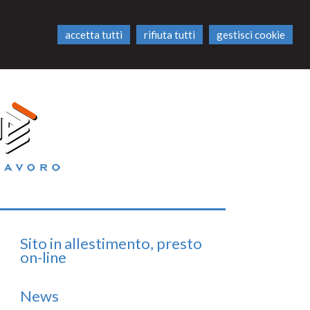
accetta tutti
rifiuta tutti
gestisci cookie
Sito in allestimento, presto
on-line
News