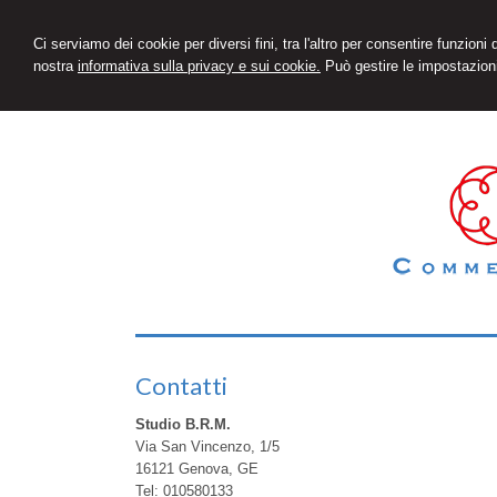
Ci serviamo dei cookie per diversi fini, tra l'altro per consentire funzioni
nostra
informativa sulla privacy e sui cookie.
Può gestire le impostazioni
Contatti
Studio B.R.M.
Via San Vincenzo, 1/5
16121
Genova
,
GE
Tel:
010580133