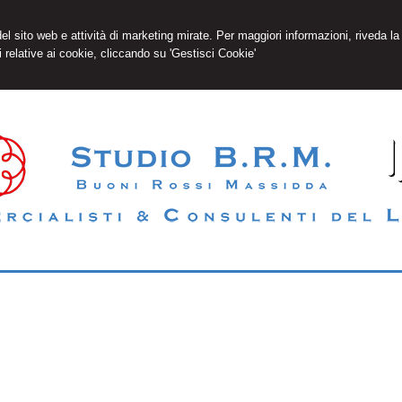
 del sito web e attività di marketing mirate. Per maggiori informazioni, riveda la
 relative ai cookie, cliccando su 'Gestisci Cookie'